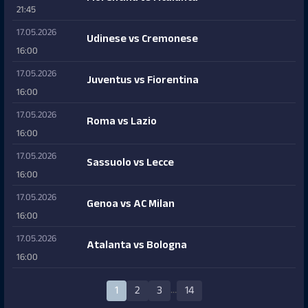
21:45
17.05.2026
Udinese vs Cremonese
16:00
17.05.2026
Juventus vs Fiorentina
16:00
17.05.2026
Roma vs Lazio
16:00
17.05.2026
Sassuolo vs Lecce
16:00
17.05.2026
Genoa vs AC Milan
16:00
17.05.2026
Atalanta vs Bologna
16:00
…
1
2
3
14