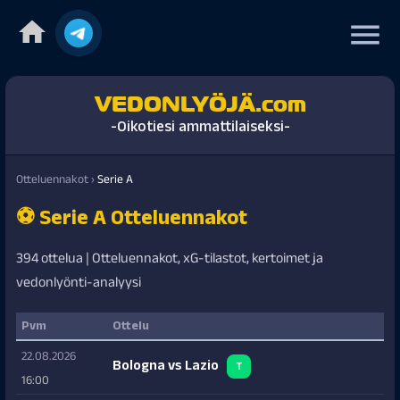
home
menu
VEDONLYÖJÄ.com
-Oikotiesi ammattilaiseksi-
Otteluennakot
›
Serie A
⚽ Serie A Otteluennakot
394 ottelua | Otteluennakot, xG-tilastot, kertoimet ja
vedonlyönti-analyysi
Pvm
Ottelu
22.08.2026
Bologna vs Lazio
T
16:00