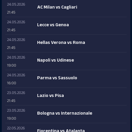
24.05.2026
AC Milan vs Cagliari
21:45
24.05.2026
Lecce vs Genoa
21:45
24.05.2026
Hellas Verona vs Roma
21:45
24.05.2026
Napoli vs Udinese
19:00
24.05.2026
Parma vs Sassuolo
16:00
23.05.2026
Lazio vs Pisa
21:45
23.05.2026
Bologna vs Internazionale
19:00
22.05.2026
Fiorentina vs Atalanta