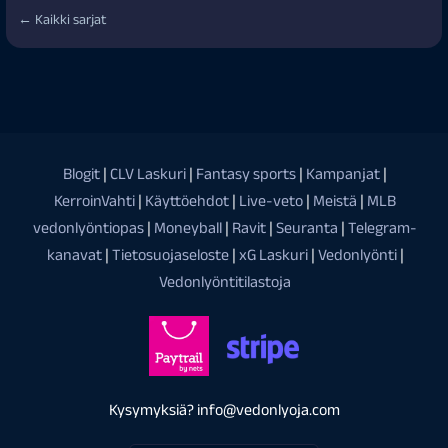
← Kaikki sarjat
Blogit
|
CLV Laskuri
|
Fantasy sports
|
Kampanjat
|
KerroinVahti
|
Käyttöehdot
|
Live-veto
|
Meistä
|
MLB
vedonlyöntiopas
|
Moneyball
|
Ravit
|
Seuranta
|
Telegram-
kanavat
|
Tietosuojaseloste
|
xG Laskuri
|
Vedonlyönti
|
Vedonlyöntitilastoja
Kysymyksiä? info@vedonlyoja.com