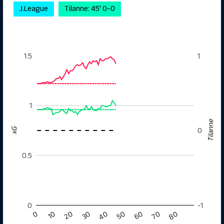
J.League
Tilanne: 45' 0-0
1.5
1
1
Tilanne
0
xG
0.5
0
-1
0
10
20
30
40
50
60
70
80