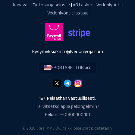
kanavat
|
Tietosuojaseloste
|
xG Laskuri
|
Vedonlyönti
|
Vedonlyöntitilastoja
Kysymyksiä? info@vedonlyoja.com
SPORTSBETTOR.pro
18+ Pelaathan vastuullisesti.
Tarvitsetko apua peliongelmiin?
Peluuri
— 0800 100 101
© 2026, Real MMC Oy. Kaikki oikeudet pidätetään.