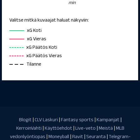
min
Valitse mitkä kuvaajat haluat näkyviin:
xG Koti
xG Vieras
xG Päätös Koti
xG Päätös Vieras
Tilanne
Blogit
|
CLV Laskuri
|
Fantasy sports
|
Kampanjat
|
KerroinVahti
|
Käyttöehdot
|
Live-veto
|
Meistä
|
MLB
vedonlyöntiopas
|
Moneyball
|
Ravit
|
Seuranta
|
Telegram-