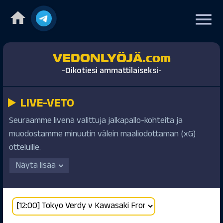
home
menu
VEDONLYÖJÄ.com
-Oikotiesi ammattilaiseksi-
LIVE-VETO
▶️
Seuraamme livenä valittuja jalkapallo-kohteita ja
muodostamme minuutin välein maaliodottaman (xG)
otteluille.
Näytä lisää